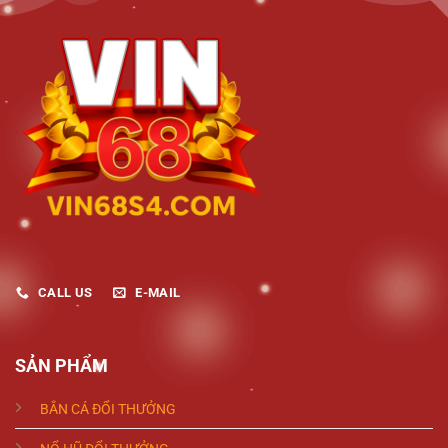
CALL US
E-MAIL
SẢN PHẨM
BẮN CÁ ĐỔI THƯỞNG