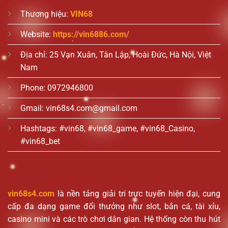
Thương hiệu:
VIN68
Website:
https://vin6886.com/
Địa chỉ:
25 Vạn Xuân, Tân Lập, Hoài Đức, Hà Nội, Việt
Nam
Phone:
0972946800
Gmail:
vin68s4.com@gmail.com
Hashtags: #vin68, #vin68_game, #vin68_Casino,
#vin68_bet
vin68s4.com
là nền tảng giải trí trực tuyến hiện đại, cung
cấp đa dạng game đổi thưởng như slot, bắn cá, tài xỉu,
casino mini và các trò chơi dân gian. Hệ thống còn thu hút