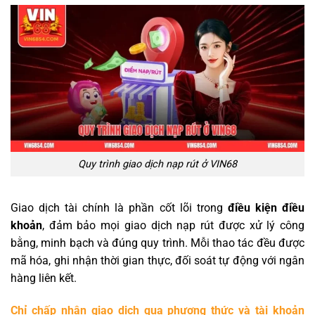
Quy trình giao dịch nạp rút ở VIN68
Giao dịch tài chính là phần cốt lõi trong
điều kiện điều
khoản
, đảm bảo mọi giao dịch nạp rút được xử lý công
bằng, minh bạch và đúng quy trình. Mỗi thao tác đều được
mã hóa, ghi nhận thời gian thực, đối soát tự động với ngân
hàng liên kết.
Chỉ chấp nhận giao dịch qua phương thức và tài khoản